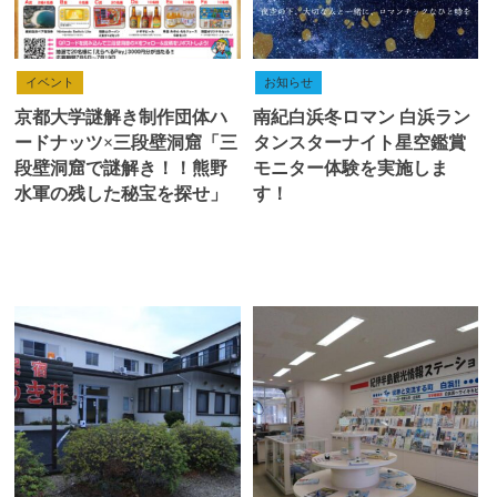
イベント
お知らせ
京都大学謎解き制作団体ハ
南紀白浜冬ロマン 白浜ラン
ードナッツ×三段壁洞窟「三
タンスターナイト星空鑑賞
段壁洞窟で謎解き！！熊野
モニター体験を実施しま
水軍の残した秘宝を探せ」
す！