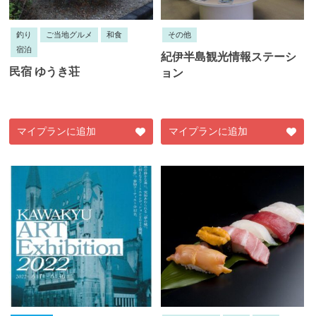
釣り
ご当地グルメ
和食
その他
宿泊
紀伊半島観光情報ステーシ
民宿 ゆうき荘
ョン
マイプランに追加
マイプランに追加