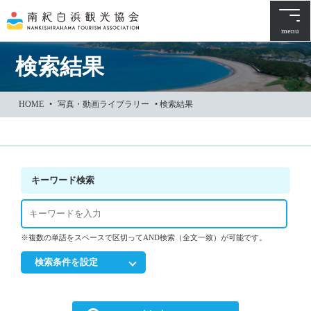
本
文
menu
に
ス
検索結果
キ
ッ
HOME
•
写真・動画ライブラリー
•
検索結果
プ
キーワード検索
※複数の単語をスペースで区切ってAND検索（全文一致）が可能です。
検索条件を設定