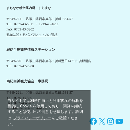
まちなか総合案内所 しらすな
〒649-2211 和歌山県西牟婁郡白浜町1384-57
TEL. 0739-43-5511 ・ 0739-43-1618
FAX. 0739-43-3202
観光に関するパンフレットのご請求
紀伊半島観光情報ステーション
〒649-2201 和歌山県西牟婁郡白浜町堅田1475 白浜駅構内
TEL. 0739-42-2900
南紀白浜観光協会 事務局
〒649-2211 和歌山県西牟婁郡白浜町1384-57
TEL. 0739-43-3201
当サイトでは利便性向上と利用状況の解析を
FAX. 0739-43-3202
目的に Cookie を使用しており、閲覧を継続
nankishirahama@nankishirahama.jp
することは使用への同意を意味します。詳細
は
プライバシーポリシー
をご確認くださ
Facebook
X
Instagram
YouTube
い。