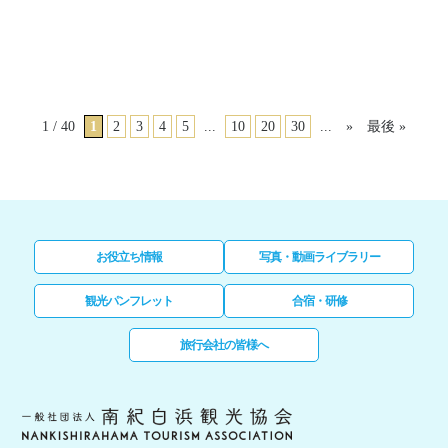
1 / 40
1
2
3
4
5
...
10
20
30
...
»
最後 »
お役立ち情報
写真・動画ライブラリー
観光パンフレット
合宿・研修
旅行会社の皆様へ