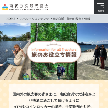
本
文
menu
に
HOME
•
スペシャルコンテンツ
•
南紀白浜 旅のお役立ち情報
ス
キ
ッ
プ
国内外の観光客の皆さまに、南紀白浜での滞在をよ
り快適に過ごして頂けるように
ATMやコインロッカーの場所、手荷物預かり所、