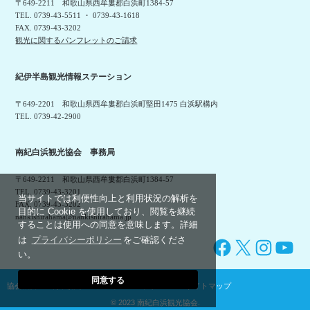
〒649-2211 和歌山県西牟婁郡白浜町1384-57
TEL. 0739-43-5511 ・ 0739-43-1618
FAX. 0739-43-3202
観光に関するパンフレットのご請求
紀伊半島観光情報ステーション
〒649-2201 和歌山県西牟婁郡白浜町堅田1475 白浜駅構内
TEL. 0739-42-2900
南紀白浜観光協会 事務局
〒649-2211 和歌山県西牟婁郡白浜町1384-57
TEL. 0739-43-3201
当サイトでは利便性向上と利用状況の解析を
FAX. 0739-43-3202
目的に Cookie を使用しており、閲覧を継続
nankishirahama@nankishirahama.jp
することは使用への同意を意味します。詳細
は
プライバシーポリシー
をご確認くださ
Facebook
X
Instagram
YouTube
い。
同意する
協会概要
利用規約
プライバシーポリシー
サイトマップ
© 2023 南紀白浜観光協会.