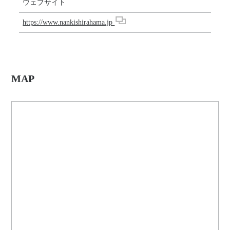
ウェブサイト
https://www.nankishirahama.jp
MAP