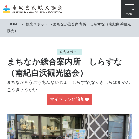
本
文
menu
に
HOME
•
観光スポット
•
まちなか総合案内所 しらすな（南紀白浜観光
ス
協会）
キ
ッ
プ
観光スポット
まちなか総合案内所 しらすな
（南紀白浜観光協会）
まちなかそうごうあんないじょ しらすな(なんきしらはまかん
こうきょうかい)
マイプランに追加