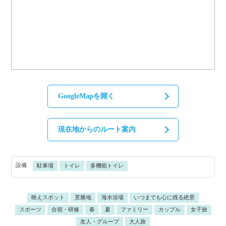
GoogleMapを開く
現在地からのルート案内
設備
駐車場
トイレ
多機能トイレ
映えスポット
景勝地
海水浴場
いつまでも心に残る絶景
スポーツ
合宿・研修
春
夏
ファミリー
カップル
女子旅
友人・グループ
大人旅