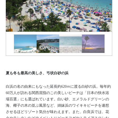
夏も冬も最高の美しさ、弓状白砂の浜
白浜の名の由来にもなった延長約620ｍに渡る白砂の浜。毎年約
60万人が訪れる関西屈指のこの美しいビーチは「日本の快水浴
場百選」にも選ばれています。白い砂、エメラルドグリーンの
海、椰子の木の並ぶ風景など、姉妹浜のワイキキビーチを連想
させるほどリゾート気分が味わえます。また、白良浜では、花