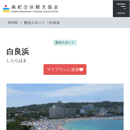
本
文
menu
に
HOME
•
観光スポット
•
白良浜
ス
キ
ッ
観光スポット
プ
白良浜
しららはま
マイプランに追加