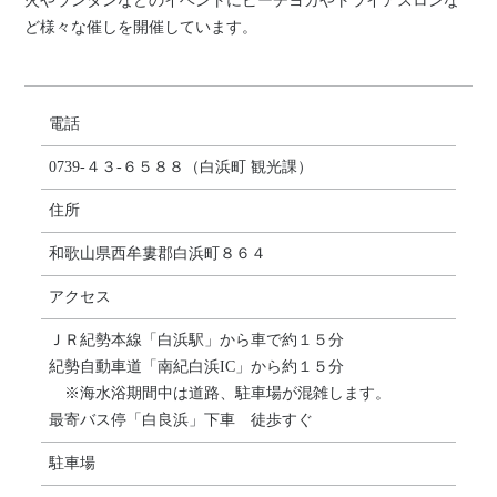
火やランタンなどのイベントにビーチヨガやトライアスロンな
ど様々な催しを開催しています。
電話
0739-４３-６５８８（白浜町 観光課）
住所
和歌山県西牟婁郡白浜町８６４
アクセス
ＪＲ紀勢本線「白浜駅」から車で約１５分
紀勢自動車道「南紀白浜IC」から約１５分
※海水浴期間中は道路、駐車場が混雑します。
最寄バス停「白良浜」下車 徒歩すぐ
駐車場