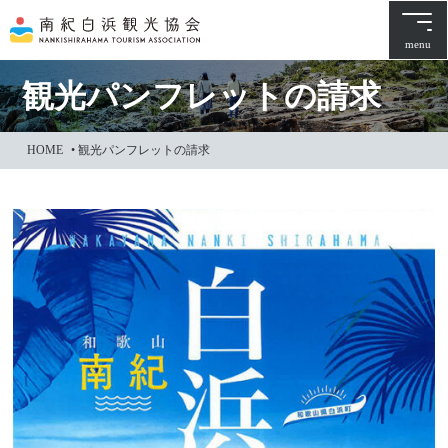
本
文
menu
に
ス
観光パンフレットの請求
キ
ッ
HOME
•
観光パンフレットの請求
プ