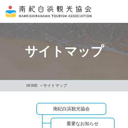
本
文
に
ス
キ
ッ
サイトマップ
プ
HOME
•
サイトマップ
南紀白浜観光協会
重要なお知らせ