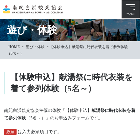
本
文
menu
に
ス
遊び・体験
キ
ッ
HOME
•
遊び・体験
•
【体験申込】献湯祭に時代衣装を着て参列体験
プ
（5名～）
【体験申込】献湯祭に時代衣装を
着て参列体験（5名～）
南紀白浜観光協会主催の体験「【体験申込】
献湯祭に時代衣装を着
て参列体験
（5名～）」のお申込みフォームです。
必須
は入力必須項目です。