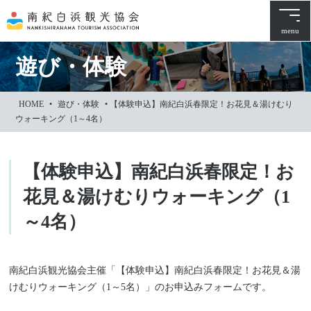
本
文
menu
に
ス
遊び・体験
キ
ッ
HOME
•
遊び・体験
•
【体験申込】南紀白浜春限定！お花見＆湯けむり
プ
ウォーキング（1～4名）
【体験申込】南紀白浜春限定！お
花見＆湯けむりウォーキング（1
～4名）
南紀白浜観光協会主催「【体験申込】南紀白浜春限定！お花見＆湯
けむりウォーキング（1～5名）」のお申込みフォームです。