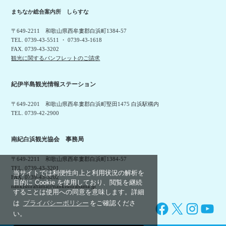
まちなか総合案内所 しらすな
〒649-2211 和歌山県西牟婁郡白浜町1384-57
TEL. 0739-43-5511 ・ 0739-43-1618
FAX. 0739-43-3202
観光に関するパンフレットのご請求
紀伊半島観光情報ステーション
〒649-2201 和歌山県西牟婁郡白浜町堅田1475 白浜駅構内
TEL. 0739-42-2900
南紀白浜観光協会 事務局
〒649-2211 和歌山県西牟婁郡白浜町1384-57
TEL. 0739-43-3201
当サイトでは利便性向上と利用状況の解析を
FAX. 0739-43-3202
目的に Cookie を使用しており、閲覧を継続
nankishirahama@nankishirahama.jp
することは使用への同意を意味します。詳細
は
プライバシーポリシー
をご確認くださ
Facebook
X
Instagram
YouTube
い。