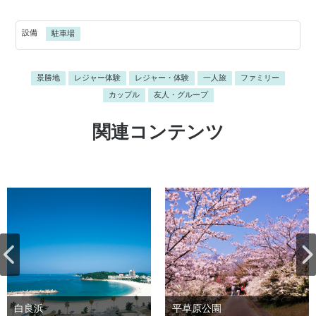
設備
駐車場
景勝地
レジャー体験
レジャー・体験
一人旅
ファミリー
カップル
友人・グループ
関連コンテンツ
白良浜
平草原公園