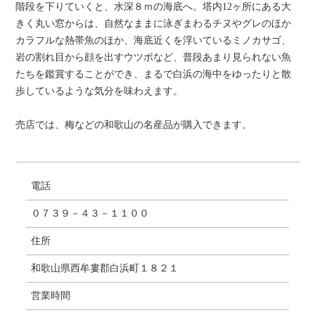
階段を下りていくと、水深８ｍの海底へ。塔内12ヶ所にある大
きく丸い窓からは、自然なままに泳ぎまわるチヌやグレのほか
カラフルな熱帯魚のほか、海底近くを浮いているミノカサゴ、
岩の割れ目から顔を出すウツボなど、普段あまり見られない魚
たちを鑑賞することができ、まるで白浜の海中をゆったりと散
歩しているような気分を味わえます。
売店では、梅などの和歌山の名産品が購入できます。
電話
０７３９－４３－１１００
住所
和歌山県西牟婁郡白浜町１８２１
営業時間