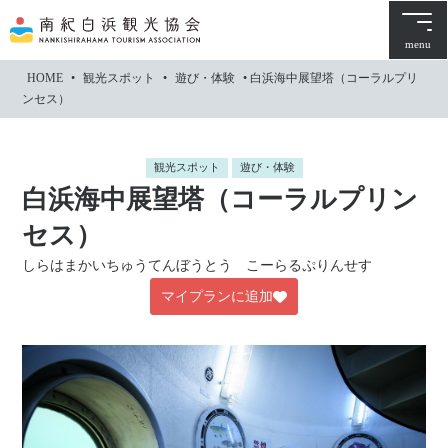
本
文
menu
に
HOME
•
観光スポット
•
遊び・体験
•
白浜海中展望塔（コーラルプリ
ス
ンセス）
キ
ッ
プ
観光スポット
遊び・体験
白浜海中展望塔（コーラルプリン
セス）
しらはまかいちゅうてんぼうとう こーらるぷりんせす
マイプランに追加