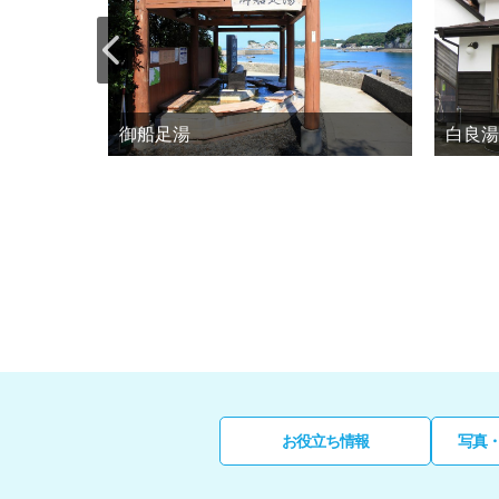
御船足湯
白良湯
お役立ち情報
写真