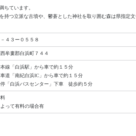
満ちています。
を持つ立派な古墳や、鬱蒼とした神社を取り囲む森は県指定文
９－４３ー０５５８
県西牟婁郡白浜町７４４
勢本線「白浜駅」から車で約１５分
車道「南紀白浜IC」から車で約１５分
ス停「白浜バスセンター」下車 徒歩約５分
無料
によって有料の場合有