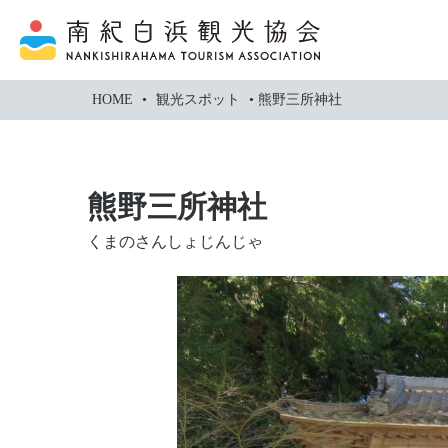
本
文
に
ス
HOME
•
観光スポット
•
熊野三所神社
キ
ッ
プ
熊野三所神社
くまのさんしょじんじゃ