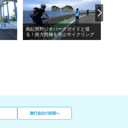
南紀熊野ジオパークガイドと巡
る！南方熊楠を学ぶサイクリング
京都大学
旅行会社の皆様へ