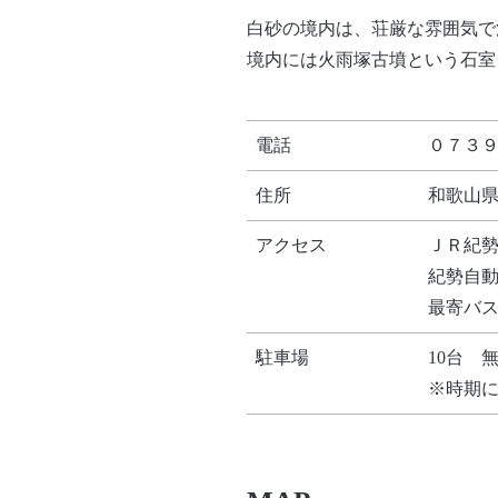
白砂の境内は、荘厳な雰囲気で
境内には火雨塚古墳という石室
電話
０７３
住所
和歌山
アクセス
ＪＲ紀
紀勢自動
最寄バ
駐車場
10台 
※時期