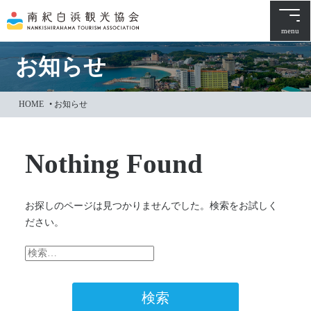
本
文
menu
に
ス
お知らせ
キ
ッ
HOME
•
お知らせ
プ
Nothing Found
お探しのページは見つかりませんでした。検索をお試しく
ださい。
検
索: