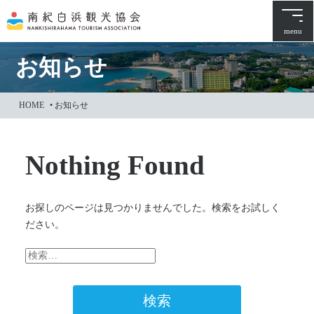
本
文
menu
に
ス
お知らせ
キ
ッ
HOME
•
お知らせ
プ
Nothing Found
お探しのページは見つかりませんでした。検索をお試しく
ださい。
検
索: