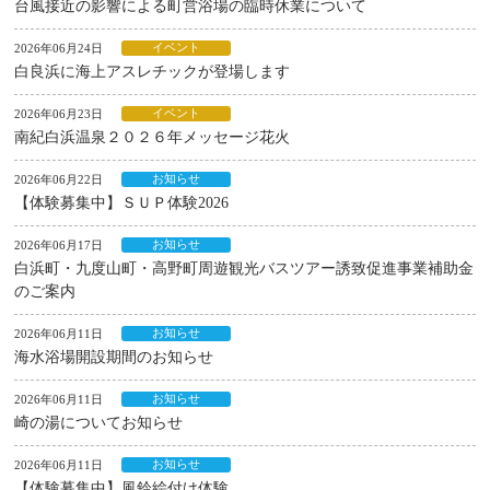
台風接近の影響による町営浴場の臨時休業について
イベント
2026年06月24日
白良浜に海上アスレチックが登場します
イベント
2026年06月23日
南紀白浜温泉２０２６年メッセージ花火
お知らせ
2026年06月22日
【体験募集中】ＳＵＰ体験2026
お知らせ
2026年06月17日
白浜町・九度山町・高野町周遊観光バスツアー誘致促進事業補助金
のご案内
お知らせ
2026年06月11日
海水浴場開設期間のお知らせ
お知らせ
2026年06月11日
崎の湯についてお知らせ
お知らせ
2026年06月11日
【体験募集中】風鈴絵付け体験