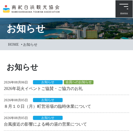
本
文
menu
に
ス
お知らせ
キ
ッ
HOME
•
お知らせ
プ
お知らせ
お知らせ
会員へのお知らせ
2026年08月06日
2026年花火イベントご協賛・ご協力のお礼
お知らせ
2026年08月05日
８月１０日（月）町営浴場の臨時休業について
お知らせ
2026年08月05日
台風接近の影響による崎の湯の営業について