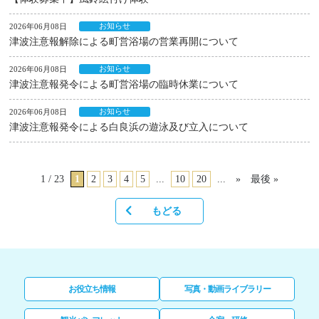
お知らせ
2026年06月08日
津波注意報解除による町営浴場の営業再開について
お知らせ
2026年06月08日
津波注意報発令による町営浴場の臨時休業について
お知らせ
2026年06月08日
津波注意報発令による白良浜の遊泳及び立入について
1 / 23
1
2
3
4
5
...
10
20
...
»
最後 »
もどる
お役立ち情報
写真・動画ライブラリー