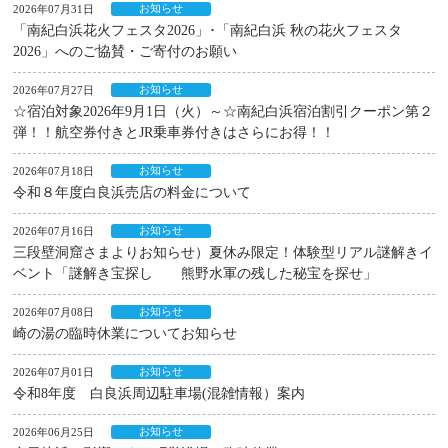
お知らせ
2026年07月31日
「南紀白浜花火フェスタ2026」･「南紀白浜 秋の花火フェスタ
2026」へのご協賛・ご寄付のお願い
お知らせ
2026年07月27日
☆宿泊対象2026年9月1日（火）～☆南紀白浜宿泊割引クーポン第２
弾！！航空券付きとJR乗車券付きはさらにお得！！
お知らせ
2026年07月18日
令和８年度白良浜売店の料金について
お知らせ
2026年07月16日
三段壁洞窟さまよりお知らせ）夏休み限定！体験型リアル謎解きイ
ベント「謎解き宝探し 熊野水軍の残した秘宝を探せ」
お知らせ
2026年07月08日
崎の湯の臨時休業についてお知らせ
お知らせ
2026年07月01日
令和8年度 白良浜周辺駐車場(混雑情報）案内
お知らせ
2026年06月25日