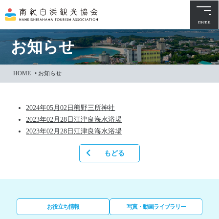
本
文
menu
に
ス
お知らせ
キ
ッ
HOME
•
お知らせ
プ
2024年05月02日
熊野三所神社
2023年02月28日
江津良海水浴場
2023年02月28日
江津良海水浴場
もどる
お役立ち情報
写真・動画ライブラリー