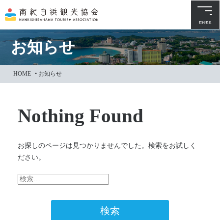
本
文
menu
に
ス
お知らせ
キ
ッ
HOME
•
お知らせ
プ
Nothing Found
お探しのページは見つかりませんでした。検索をお試しく
ださい。
検
索: