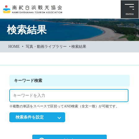
本
文
menu
に
ス
検索結果
キ
ッ
HOME
•
写真・動画ライブラリー
•
検索結果
プ
キーワード検索
※複数の単語をスペースで区切ってAND検索（全文一致）が可能です。
検索条件を設定