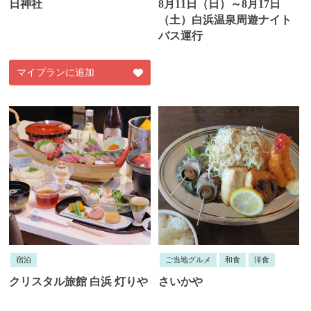
日神社
8月11日（日）～8月17日
（土）白浜温泉周遊ナイト
バス運行
マイプランに追加
宿泊
ご当地グルメ
和食
洋食
クリスタル旅館 白浜 灯りや
さいかや