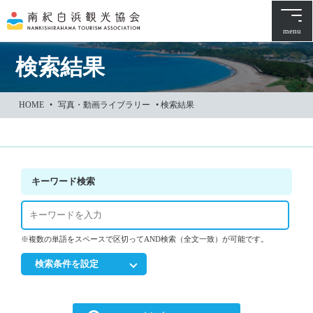
本
文
menu
に
ス
検索結果
キ
ッ
HOME
•
写真・動画ライブラリー
•
検索結果
プ
キーワード検索
※複数の単語をスペースで区切ってAND検索（全文一致）が可能です。
検索条件を設定