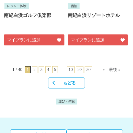
レジャー体験
宿泊
南紀白浜ゴルフ倶楽部
南紀白浜リゾートホテル
マイプランに追加
マイプランに追加
1 / 40
1
2
3
4
5
...
10
20
30
...
»
最後 »
もどる
遊び・体験