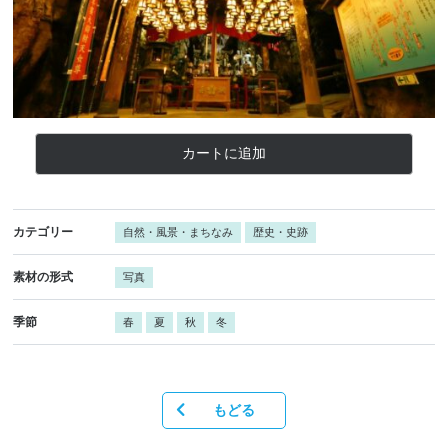
カートに追加
カテゴリー
自然・風景・まちなみ
歴史・史跡
素材の形式
写真
季節
春
夏
秋
冬
もどる