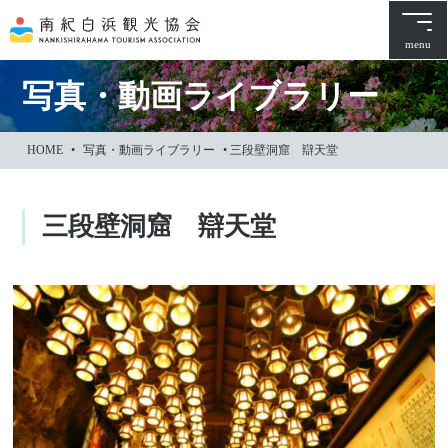
本
文
menu
に
ス
写真・動画ライブラリー
キ
ッ
HOME
•
写真・動画ライブラリー
•
三段壁洞窟 辯天堂
プ
三段壁洞窟 辯天堂