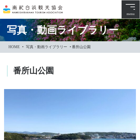
本
文
menu
に
ス
写真・動画ライブラリー
キ
ッ
HOME
•
写真・動画ライブラリー
•
番所山公園
プ
番所山公園