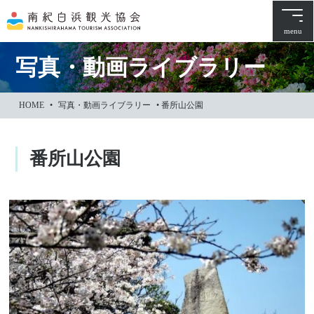
本
文
menu
に
ス
写真・動画ライブラリー
キ
ッ
HOME
•
写真・動画ライブラリー
•
番所山公園
プ
番所山公園