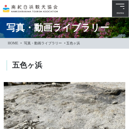
本
文
menu
に
ス
写真・動画ライブラリー
キ
ッ
HOME
•
写真・動画ライブラリー
•
五色ヶ浜
プ
五色ヶ浜