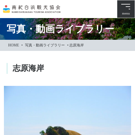
本
文
menu
に
ス
写真・動画ライブラリー
キ
ッ
HOME
•
写真・動画ライブラリー
•
志原海岸
プ
志原海岸