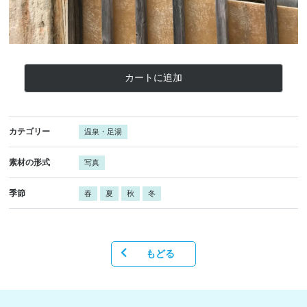
カートに追加
カテゴリー
温泉・足湯
素材の形式
写真
季節
春
夏
秋
冬
もどる