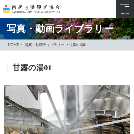
本
文
menu
に
ス
写真・動画ライブラリー
キ
ッ
HOME
•
写真・動画ライブラリー
•
甘露の湯01
プ
甘露の湯01