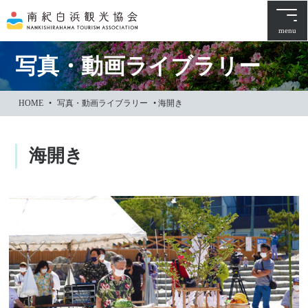
本
文
menu
に
ス
写真・動画ライブラリー
キ
ッ
HOME
•
写真・動画ライブラリー
•
海開き
プ
海開き