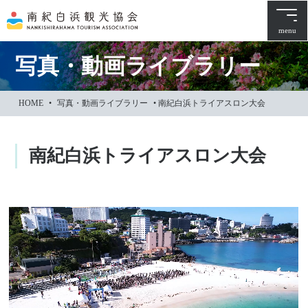
本
文
menu
に
ス
写真・動画ライブラリー
キ
ッ
HOME
•
写真・動画ライブラリー
•
南紀白浜トライアスロン大会
プ
南紀白浜トライアスロン大会