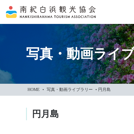
本
文
に
ス
キ
ッ
写真・動画ライ
プ
HOME
•
写真・動画ライブラリー
•
円月島
円月島