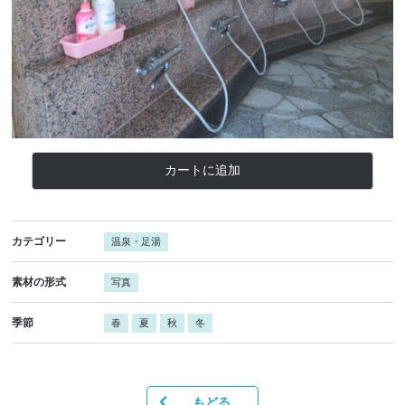
カートに追加
カテゴリー
温泉・足湯
素材の形式
写真
季節
春
夏
秋
冬
もどる