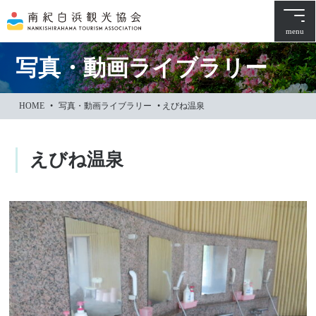
本
文
menu
に
ス
写真・動画ライブラリー
キ
ッ
HOME
•
写真・動画ライブラリー
•
えびね温泉
プ
えびね温泉