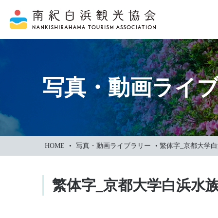
本
文
に
ス
キ
ッ
写真・動画ライ
プ
HOME
•
写真・動画ライブラリー
•
繁体字_京都大学
繁体字_京都大学白浜水