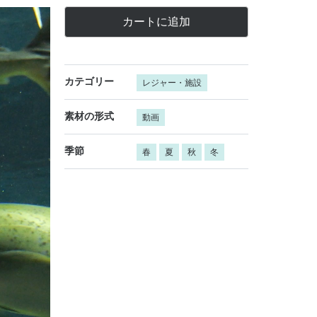
カートに追加
カテゴリー
レジャー・施設
素材の形式
動画
季節
春
夏
秋
冬