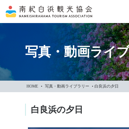
本
文
に
ス
キ
ッ
写真・動画ライ
プ
HOME
•
写真・動画ライブラリー
•
白良浜の夕日
白良浜の夕日