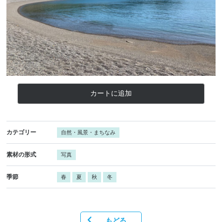
カートに追加
カテゴリー
自然・風景・まちなみ
素材の形式
写真
季節
春
夏
秋
冬
もどる