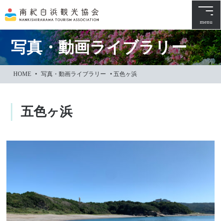
本
文
menu
に
ス
写真・動画ライブラリー
キ
ッ
HOME
•
写真・動画ライブラリー
•
五色ヶ浜
プ
五色ヶ浜