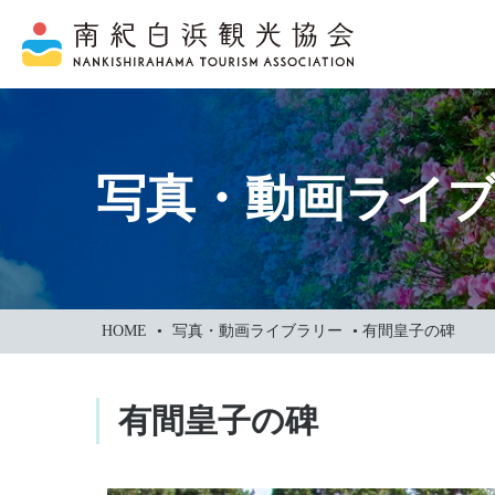
本
文
に
ス
キ
ッ
写真・動画ライ
プ
HOME
•
写真・動画ライブラリー
•
有間皇子の碑
有間皇子の碑