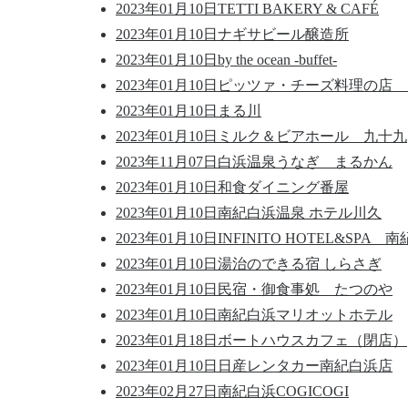
2023年01月10日
TETTI BAKERY & CAFÉ
2023年01月10日
ナギサビール醸造所
2023年01月10日
by the ocean -buffet-
2023年01月10日
ピッツァ・チーズ料理の店 
2023年01月10日
まる川
2023年01月10日
ミルク＆ビアホール 九十九
2023年11月07日
白浜温泉うなぎ まるかん
2023年01月10日
和食ダイニング番屋
2023年01月10日
南紀白浜温泉 ホテル川久
2023年01月10日
INFINITO HOTEL&SPA 
2023年01月10日
湯治のできる宿 しらさぎ
2023年01月10日
民宿・御食事処 たつのや
2023年01月10日
南紀白浜マリオットホテル
2023年01月18日
ボートハウスカフェ（閉店）
2023年01月10日
日産レンタカー南紀白浜店
2023年02月27日
南紀白浜COGICOGI