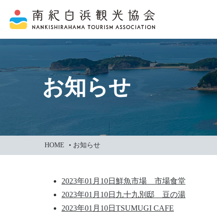
本
文
に
ス
キ
ッ
お知らせ
プ
HOME
•
お知らせ
2023年01月10日
鮮魚市場 市場食堂
2023年01月10日
九十九別邸 豆の湯
2023年01月10日
TSUMUGI CAFE