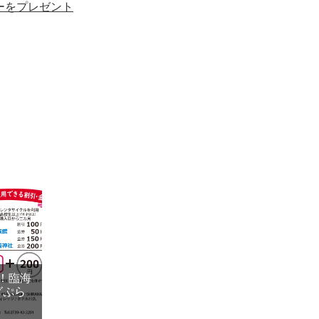
ーをプレゼント
！臨海
グぷら