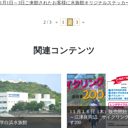
年1月1日～3日ご来館されたお客様に水族館オリジナルステッカ
2 / 3
«
1
2
3
»
関連コンテンツ
1１月１６日（木）販売開始
～江津良周辺 サイクリン
学白浜水族館
す200