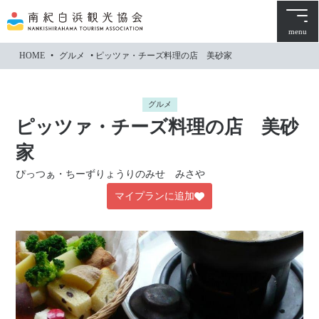
本
文
menu
に
HOME
•
グルメ
•
ピッツァ・チーズ料理の店 美砂家
ス
キ
ッ
グルメ
プ
ピッツァ・チーズ料理の店 美砂
家
ぴっつぁ・ちーずりょうりのみせ みさや
マイプランに追加