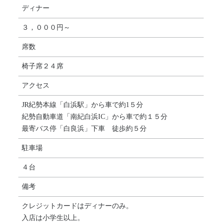
ディナー
３，０００円～
席数
椅子席２４席
アクセス
JR紀勢本線「白浜駅」から車で約1５分
紀勢自動車道「南紀白浜IC」から車で約１５分
最寄バス停「白良浜」下車 徒歩約５分
駐車場
４台
備考
クレジットカードはディナーのみ。
入店は小学生以上。