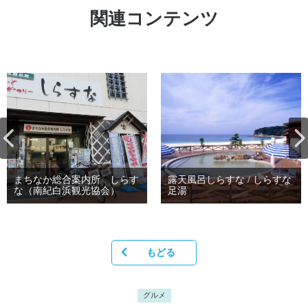
関連コンテンツ
まちなか総合案内所 しらす
露天風呂しらすな / しらすな
な（南紀白浜観光協会）
足湯
もどる
グルメ