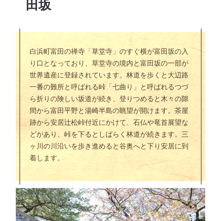
田坂
白浜町富田の禅寺「草堂寺」のすぐ横が富田坂の入
り口となっており、草堂寺の境内と富田坂の一部が
世界遺産に登録されています。林道を歩くと大辺路
一番の難所と呼ばれる峠「七曲り」と呼ばれるつづ
ら折りの険しい坂道が続き、登りつめると木々の隙
間から富田平野と湯崎半島の眺望が開けます。茶屋
跡から安居辻松峠付近にかけて、石仏や竜首展望な
どがあり、峠を下るとしばらく林道が続きます。三
ヶ川の川沿いを歩き進めると谷奥へと下り安居に到
着します。