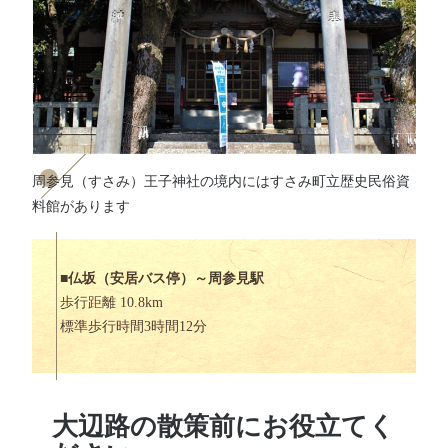
周参見（すさみ）王子神社の境内にはすさみ町立歴史民俗資
料館があります
■
仏坂（安居バス停）～周参見駅
歩行距離 10.8km
標準歩行時間3時間12分
大辺路の散策前にお役立てく