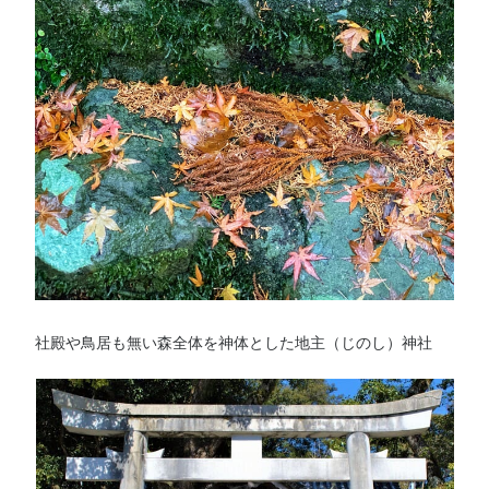
社殿や鳥居も無い森全体を神体とした地主（じのし）神社