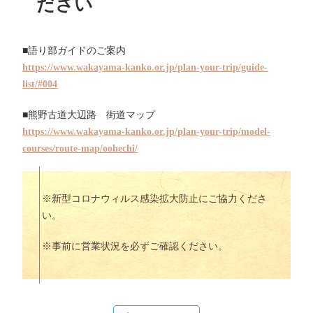
ださい
■語り部ガイドのご案内
https://www.wakayama-kanko.or.jp/plan-your-trip/guide-
list/#004
■熊野古道大辺路 街道マップ
https://www.wakayama-kanko.or.jp/plan-your-trip/model-
courses/route-map/oohechi/
※新型コロナウィルス感染拡大防止にご協力くださ
い。
※事前に営業状況を必ずご確認ください。