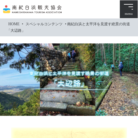
本
文
menu
に
HOME
•
スペシャルコンテンツ
•
南紀白浜と太平洋を見渡す絶景の街道
ス
「大辺路」
キ
ッ
プ