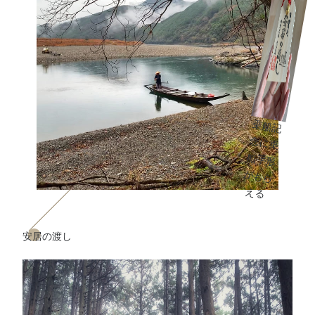
乗
船
記
に
乗
手
形
も
ら
念
船
が
え
る
安居の渡し