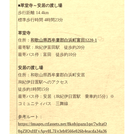
■
草堂寺～安居の渡し場
歩行距離 14.4km
標準歩行時間 4時間23分
草堂寺
住所：
和歌山県西牟婁郡白浜町富田1220-1
最寄駅：JR紀伊富田駅 徒歩約20分
最寄バス停：富田 徒歩約10分
安居の渡し場
住所：和歌山県西牟婁郡白浜町安居
JR紀伊日置駅へのアクセス
徒歩約1時間15分
最寄バス停：安居（JR紀伊日置駅 乗車約15分）※
コミュニティバス 三舞線
参考ルート：
https://images.ctfassets.net/8kohjgazu1qe/7wltaO
0qZIQxHFvApy0L7I/e3eb0566e026b4eacda34a36