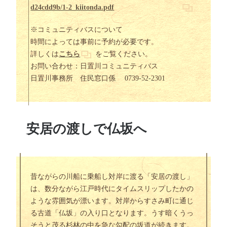
d24cdd9b/1-2_kiitonda.pdf
※コミュニティバスについて
時間によっては事前に予約が必要です。
詳しくは
こちら
をご覧ください。
お問い合わせ：日置川コミュニティバス
日置川事務所 住民窓口係 0739-52-2301
安居の渡しで仏坂へ
昔ながらの川船に乗船し対岸に渡る「安居の渡し」
は、数分ながら江戸時代にタイムスリップしたかの
ような雰囲気が漂います。対岸からすさみ町に通じ
る古道「仏坂」の入り口となります。うす暗くうっ
そうと茂る杉林の中を急な勾配の坂道が続きます。