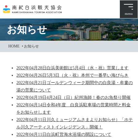
本
文
menu
に
ス
お知らせ
キ
ッ
HOME
•
お知らせ
プ
2022年04月28日
白浜美術館は5月4日（水・祝）営業します
2022年04月26日
5月3日（火・祝）本州で一番早い海びらき
2022年04月21日
ゴールデンウィーク期間中の白良湯・牟婁の
湯の営業について
2022年04月19日
4月24日（日）紀州漁師！春のお魚祭り開催
2022年04月14日
令和4年度 白良浜駐車場の営業時間と料金
をお知らせします
2022年04月11日
川久ミュージアムさまよりお知らせ）「ホテ
ル川久アーティストインレジデンス」開催！
2022年04月11日
白浜町営海水浴場の開設について