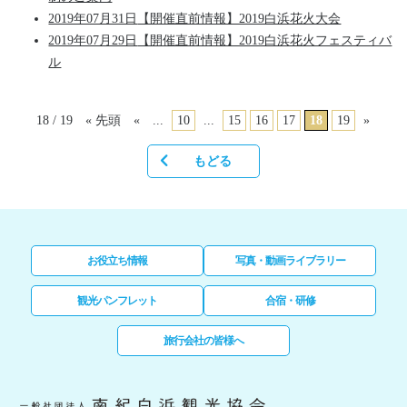
2019年07月31日
【開催直前情報】2019白浜花火大会
2019年07月29日
【開催直前情報】2019白浜花火フェスティバ
ル
18 / 19
« 先頭
«
...
10
...
15
16
17
18
19
»
もどる
お役立ち情報
写真・動画ライブラリー
観光パンフレット
合宿・研修
旅行会社の皆様へ