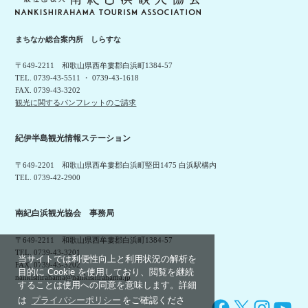
まちなか総合案内所 しらすな
〒649-2211 和歌山県西牟婁郡白浜町1384-57
TEL. 0739-43-5511 ・ 0739-43-1618
FAX. 0739-43-3202
観光に関するパンフレットのご請求
紀伊半島観光情報ステーション
〒649-2201 和歌山県西牟婁郡白浜町堅田1475 白浜駅構内
TEL. 0739-42-2900
南紀白浜観光協会 事務局
〒649-2211 和歌山県西牟婁郡白浜町1384-57
TEL. 0739-43-3201
当サイトでは利便性向上と利用状況の解析を
FAX. 0739-43-3202
目的に Cookie を使用しており、閲覧を継続
nankishirahama@nankishirahama.jp
することは使用への同意を意味します。詳細
は
プライバシーポリシー
をご確認くださ
Facebook
X
Instagram
YouTube