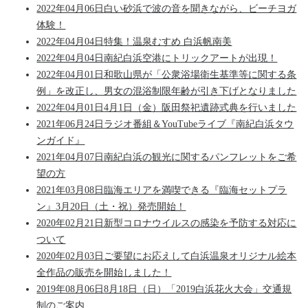
2022年04月06日
白い砂浜で波の音を聞きながら、ビーチヨガ
体験！
2022年04月04日
特集！温泉むすめ 白浜帆南美
2022年04月04日
南紀白浜空港にトリックアートが出現！
2022年04月01日
和歌山県が「公衆浴場衛生基準等に関する条
例」を改正し、男女の混浴制限年齢が引き下げとなりました
2022年04月01日
4月1日（金）阪田祭祀遺跡式典を行いました
2021年06月24日
ラジオ番組＆YouTubeライブ『南紀白浜タウ
ンガイド』
2021年04月07日
南紀白浜の観光に関するパンフレットをご希
望の方
2021年03月08日
臨海エリアを満喫できる『臨海セットプラ
ン』3月20日（土・祝）発売開始！
2020年02月21日
新型コロナウイルスの感染を予防する対応に
ついて
2020年02月03日
ご要望にお応えして白浜温泉オリジナル絵本
全作品の販売を開始しました！
2019年08月06日
8月18日（日）「2019白浜花火大会」交通規
制のご案内