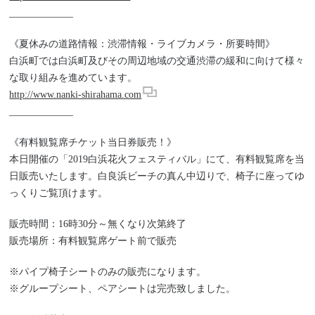
_____________
《夏休みの道路情報：渋滞情報・ライブカメラ・所要時間》
白浜町では白浜町及びその周辺地域の交通渋滞の緩和に向けて様々
な取り組みを進めています。
http://www.nanki-shirahama.com
_____________
《有料観覧席チケット当日券販売！》
本日開催の「2019白浜花火フェスティバル」にて、有料観覧席を当
日販売いたします。白良浜ビーチの真ん中辺りで、椅子に座ってゆ
っくりご覧頂けます。
販売時間：16時30分～無くなり次第終了
販売場所：有料観覧席ゲート前で販売
※パイプ椅子シートのみの販売になります。
※グループシート、ペアシートは完売致しました。