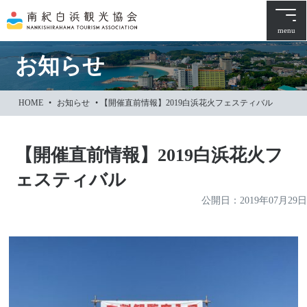
本
文
menu
に
ス
お知らせ
キ
ッ
HOME
•
お知らせ
•
【開催直前情報】2019白浜花火フェスティバル
プ
【開催直前情報】2019白浜花火フ
ェスティバル
公開日：
2019年07月29日