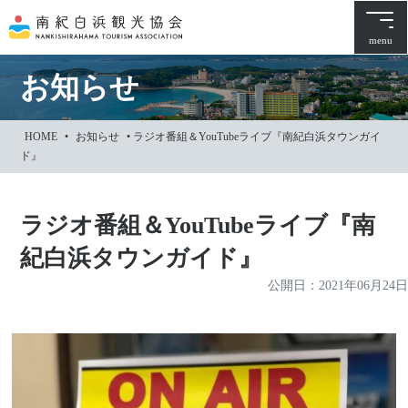
本
文
menu
に
ス
お知らせ
キ
ッ
HOME
•
お知らせ
•
ラジオ番組＆YouTubeライブ『南紀白浜タウンガイ
プ
ド』
ラジオ番組＆YouTubeライブ『南
紀白浜タウンガイド』
公開日：
2021年06月24日