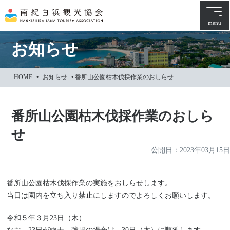
本
文
menu
に
ス
お知らせ
キ
ッ
HOME
•
お知らせ
•
番所山公園枯木伐採作業のおしらせ
プ
番所山公園枯木伐採作業のおしら
せ
公開日：
2023年03月15日
番所山公園枯木伐採作業の実施をおしらせします。
当日は園内を立ち入り禁止にしますのでよろしくお願いします。
令和５年３月23日（木）