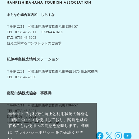
まちなか総合案内所 しらすな
〒649-2211 和歌山県西牟婁郡白浜町1384-57
TEL. 0739-43-5511 ・ 0739-43-1618
FAX. 0739-43-3202
観光に関するパンフレットのご請求
紀伊半島観光情報ステーション
〒649-2201 和歌山県西牟婁郡白浜町堅田1475 白浜駅構内
TEL. 0739-42-2900
南紀白浜観光協会 事務局
〒649-2211 和歌山県西牟婁郡白浜町1384-57
TEL. 0739-43-3201
当サイトでは利便性向上と利用状況の解析を
FAX. 0739-43-3202
目的に Cookie を使用しており、閲覧を継続
nankishirahama@nankishirahama.jp
することは使用への同意を意味します。詳細
は
プライバシーポリシー
をご確認くださ
Facebook
X
Instagram
YouTube
い。