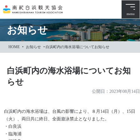
本
文
menu
に
ス
お知らせ
キ
ッ
HOME
•
お知らせ
•
白浜町内の海水浴場についてお知らせ
プ
白浜町内の海水浴場についてお知
らせ
公開日：
2023年08月14日
白浜町内の海水浴場は、台風の影響により、８月14日（月）、15日
（火）、両日共に終日、全面遊泳禁止となりました。
・白良浜
・臨海浦