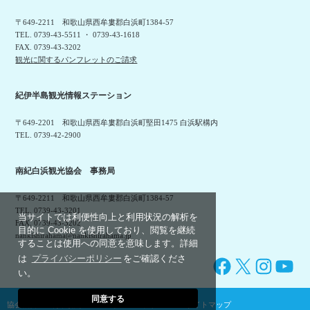
〒649-2211 和歌山県西牟婁郡白浜町1384-57
TEL. 0739-43-5511 ・ 0739-43-1618
FAX. 0739-43-3202
観光に関するパンフレットのご請求
紀伊半島観光情報ステーション
〒649-2201 和歌山県西牟婁郡白浜町堅田1475 白浜駅構内
TEL. 0739-42-2900
南紀白浜観光協会 事務局
〒649-2211 和歌山県西牟婁郡白浜町1384-57
TEL. 0739-43-3201
当サイトでは利便性向上と利用状況の解析を
FAX. 0739-43-3202
目的に Cookie を使用しており、閲覧を継続
nankishirahama@nankishirahama.jp
することは使用への同意を意味します。詳細
は
プライバシーポリシー
をご確認くださ
Facebook
X
Instagram
YouTube
い。
同意する
協会概要
利用規約
プライバシーポリシー
サイトマップ