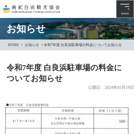
本
文
menu
に
ス
お知らせ
キ
ッ
HOME
•
お知らせ
•
令和7年度 白良浜駐車場の料金についてお知らせ
プ
令和7年度 白良浜駐車場の料金に
ついてお知らせ
公開日：
2024年03月19日