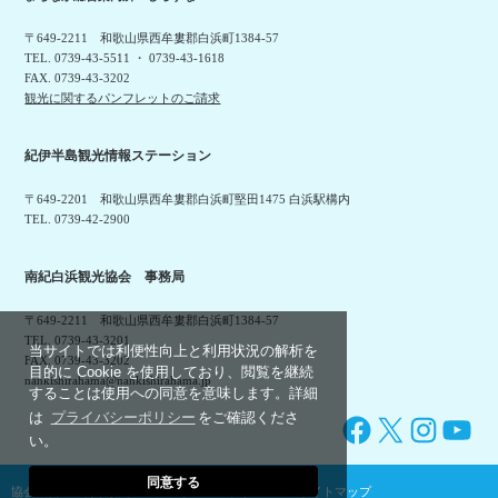
〒649-2211 和歌山県西牟婁郡白浜町1384-57
TEL. 0739-43-5511 ・ 0739-43-1618
FAX. 0739-43-3202
観光に関するパンフレットのご請求
紀伊半島観光情報ステーション
〒649-2201 和歌山県西牟婁郡白浜町堅田1475 白浜駅構内
TEL. 0739-42-2900
南紀白浜観光協会 事務局
〒649-2211 和歌山県西牟婁郡白浜町1384-57
TEL. 0739-43-3201
当サイトでは利便性向上と利用状況の解析を
FAX. 0739-43-3202
目的に Cookie を使用しており、閲覧を継続
nankishirahama@nankishirahama.jp
することは使用への同意を意味します。詳細
は
プライバシーポリシー
をご確認くださ
Facebook
X
Instagram
YouTube
い。
同意する
協会概要
利用規約
プライバシーポリシー
サイトマップ