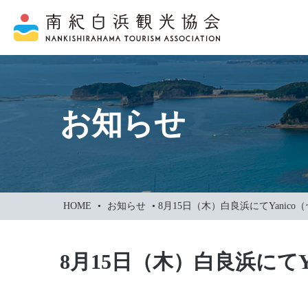
本
文
に
ス
キ
ッ
お知らせ
プ
HOME
•
お知らせ
•
8月15日（木）白良浜にてYanic
8月15日（木）白良浜にてY