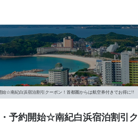
約開始☆南紀白浜宿泊割引クーポン！首都圏からは航空券付きでお得に!!
）配布・予約開始☆南紀白浜宿泊割