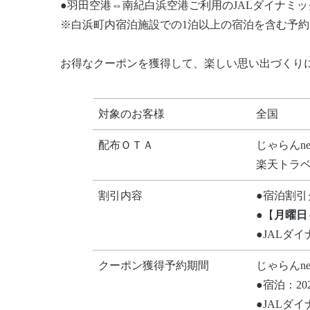
●羽田空港⇔南紀白浜空港ご利用のJALダイナミック
※白浜町内宿泊施設での1泊以上の宿泊を含む予
お得なクーポンを獲得して、楽しい思い出づくり
対象のお客様
全国
配布ＯＴＡ
じゃらんne
楽天トラ
割引内容
●宿泊割引
●【
月曜日
●JALダ
クーポン獲得予約期間
じゃらんne
●宿泊：20
●JALダ