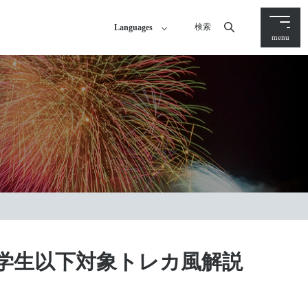
検索
Languages
menu
学生以下対象トレカ風解説