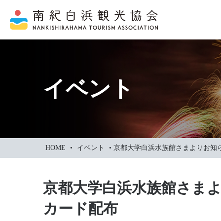
本
文
に
ス
キ
ッ
イベント
プ
HOME
•
イベント
•
京都大学白浜水族館さまよりお知
京都大学白浜水族館さまよ
カード配布