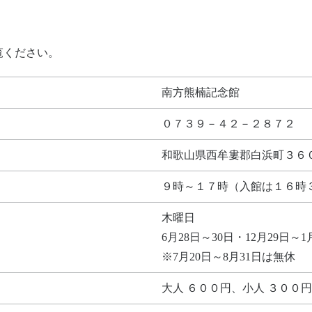
覧ください。
南方熊楠記念館
０７３９－４２－２８７２
和歌山県西牟婁郡白浜町３６
９時～１７時（入館は１６時
木曜日
6月28日～30日・12月29日～1
※7月20日～8月31日は無休
大人 ６００円、小人 ３００