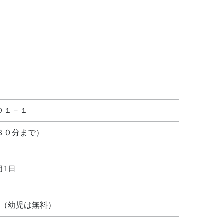
０１－１
３０分まで）
月1日
円（幼児は無料）