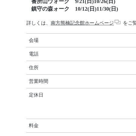
番所山ウォーク 9/21
(日)10
/26
(日)
鎮守の森ォーク 10/12
(日)
11/30
(日)
詳しくは、
南方熊楠記念館ホームページ
をご
会場
電話
住所
営業時間
定休日
料金