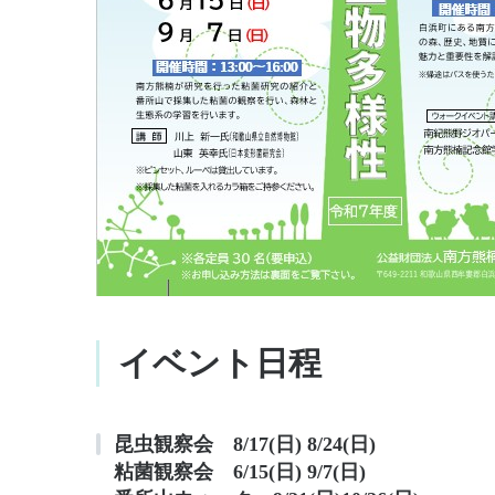
イベント日程
昆虫観察会 8/17
(日)
8/24
(日)
粘菌観察会 6/15
(日)
9/7
(日)