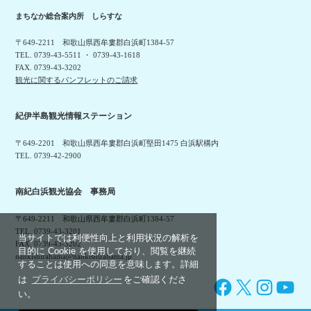
まちなか総合案内所 しらすな
〒649-2211 和歌山県西牟婁郡白浜町1384-57
TEL. 0739-43-5511 ・ 0739-43-1618
FAX. 0739-43-3202
観光に関するパンフレットのご請求
紀伊半島観光情報ステーション
〒649-2201 和歌山県西牟婁郡白浜町堅田1475 白浜駅構内
TEL. 0739-42-2900
南紀白浜観光協会 事務局
〒649-2211 和歌山県西牟婁郡白浜町1384-57
TEL. 0739-43-3201
当サイトでは利便性向上と利用状況の解析を
FAX. 0739-43-3202
目的に Cookie を使用しており、閲覧を継続
nankishirahama@nankishirahama.jp
することは使用への同意を意味します。詳細
は
プライバシーポリシー
をご確認くださ
Facebook
X
Instagram
YouTube
い。