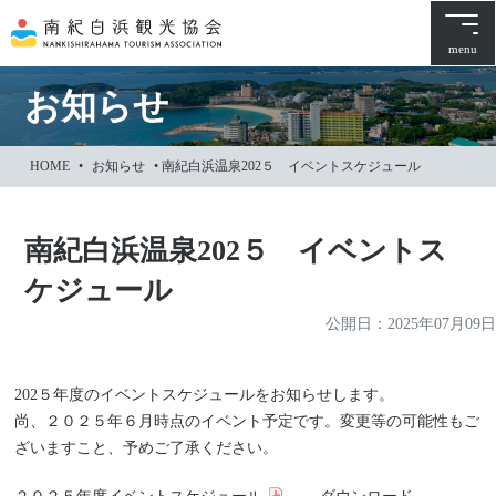
本
文
menu
に
ス
お知らせ
キ
ッ
HOME
•
お知らせ
•
南紀白浜温泉202５ イベントスケジュール
プ
南紀白浜温泉202５ イベントス
ケジュール
公開日：
2025年07月09日
202５年度のイベントスケジュールをお知らせします。
尚、２０２５年６月時点のイベント予定です。変更等の可能性もご
ざいますこと、予めご了承ください。