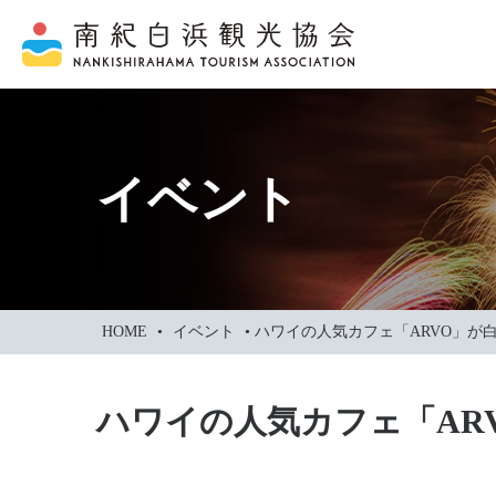
本
文
に
ス
キ
ッ
イベント
プ
HOME
•
イベント
•
ハワイの人気カフェ「ARVO」が
ハワイの人気カフェ「AR