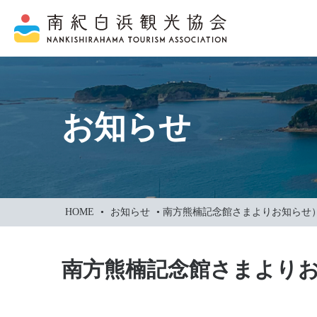
本
文
に
ス
キ
ッ
お知らせ
プ
HOME
•
お知らせ
•
南方熊楠記念館さまよりお知らせ）
南方熊楠記念館さまよりお