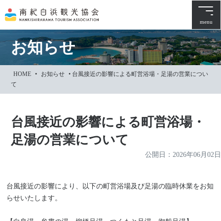
本
文
menu
に
ス
お知らせ
キ
ッ
HOME
•
お知らせ
•
台風接近の影響による町営浴場・足湯の営業につい
プ
て
台風接近の影響による町営浴場・
足湯の営業について
公開日：
2026年06月02日
台風接近の影響により、以下の町営浴場及び足湯の臨時休業をお知
らせいたします。