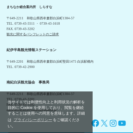
まちなか総合案内所 しらすな
〒649-2211 和歌山県西牟婁郡白浜町1384-57
TEL. 0739-43-5511 ・ 0739-43-1618
FAX. 0739-43-3202
観光に関するパンフレットのご請求
紀伊半島観光情報ステーション
〒649-2201 和歌山県西牟婁郡白浜町堅田1475 白浜駅構内
TEL. 0739-42-2900
南紀白浜観光協会 事務局
〒649-2211 和歌山県西牟婁郡白浜町1384-57
TEL. 0739-43-3201
当サイトでは利便性向上と利用状況の解析を
FAX. 0739-43-3202
目的に Cookie を使用しており、閲覧を継続
nankishirahama@nankishirahama.jp
することは使用への同意を意味します。詳細
は
プライバシーポリシー
をご確認くださ
Facebook
X
Instagram
YouTube
い。