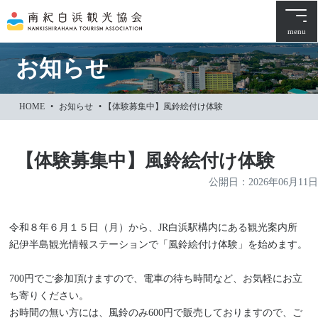
本
文
menu
に
ス
お知らせ
キ
ッ
HOME
•
お知らせ
•
【体験募集中】風鈴絵付け体験
プ
【体験募集中】風鈴絵付け体験
公開日：
2026年06月11日
令和８年６月１５日（月）から、JR白浜駅構内にある観光案内所
紀伊半島観光情報ステーションで「風鈴絵付け体験」を始めます。
700円でご参加頂けますので、電車の待ち時間など、お気軽にお立
ち寄りください。
お時間の無い方には、風鈴のみ600円で販売しておりますので、ご